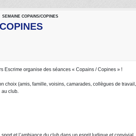
SEMAINE COPAINS/COPINES
/COPINES
ers Escrime organise des séances « Copains / Copines » !
 choix (amis, famille, voisins, camarades, collègues de travail
 au club.
e sport et l’ambiance du club dans un esprit ludique et convivial.