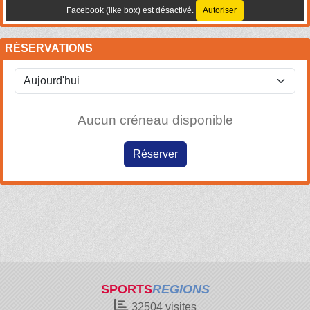
Facebook (like box) est désactivé.
Autoriser
RÉSERVATIONS
Aucun créneau disponible
Réserver
SPORTS
REGIONS
32504
visites