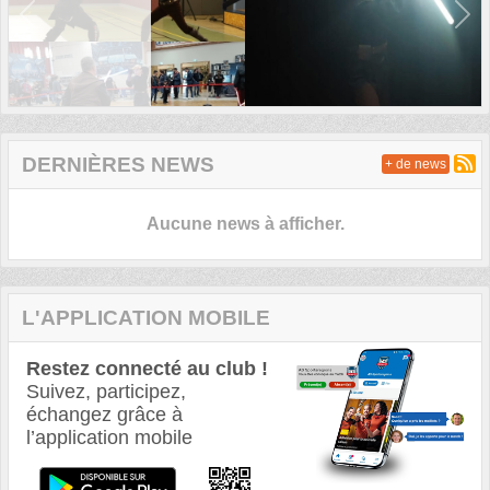
Previous
Next
DERNIÈRES NEWS
+ de news
Aucune news à afficher.
L'APPLICATION MOBILE
Restez connecté au club !
Suivez, participez,
échangez grâce à
l’application mobile